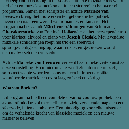
Het
Pelgrim Trio
nodigt u uit voor een unieke muzikale reis waarin
verhalen en muziek samenkomen in een sfeervol en betoverend
programma. Samen met schrijfster en actrice
Marieke van
Leeuwe
n brengt het trio werken ten gehore die het publiek
meenemen naar een wereld van romantiek en fantasie. Het
programma bestaat uit
Märchenerzählungen
van Schumann,
Charakterstücke
van Friedrich Hollaender en het meeslepende trio
voor klarinet, altviool en piano van
Joseph Cieslak
. Met levendige
muzikale schilderingen roept het trio een sfeervolle,
sprookjesachtige setting op, waar muziek en gesproken woord
elkaar afwisselen en versterken.
Actrice
Marieke van Leeuwen
verleent haar unieke vertelkunst aan
deze voorstelling. Haar interpretatie weeft zich door de muziek,
soms met zachte woorden, soms met een indringende stilte,
waardoor de muziek een extra laag en betekenis krijgt.
Waarom Boeken?
Dit programma biedt een complete ervaring voor uw publiek: een
avond of middag vol meesterlijke muziek, vertellende magie en een
sfeervolle, intieme ambiance. Een uitnodiging voor elke luisteraar
om de verhalende kracht van klassieke muziek op een nieuwe
manier te beleven.