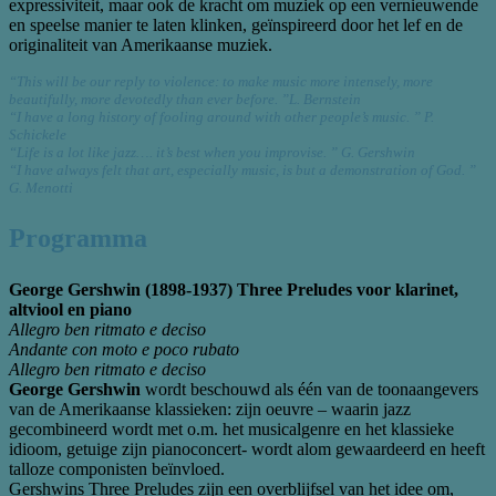
expressiviteit, maar ook de kracht om muziek op een vernieuwende
en speelse manier te laten klinken, geïnspireerd door het lef en de
originaliteit van Amerikaanse muziek.
“This will be our reply to violence: to make music more intensely, more
beautifully, more devotedly than ever before. ”L. Bernstein
“I have a long history of fooling around with other people’s music. ” P.
Schickele
“Life is a lot like jazz…. it’s best when you improvise. ” G. Gershwin
“I have always felt that art, especially music, is but a demonstration of God. ”
G. Menotti
Programma
George Gershwin (1898-1937) Three Preludes voor klarinet,
altviool en piano
Allegro ben ritmato e deciso
Andante con moto e poco rubato
Allegro ben ritmato e deciso
George Gershwin
wordt beschouwd als één van de toonaangevers
van de Amerikaanse klassieken: zijn oeuvre – waarin jazz
gecombineerd wordt met o.m. het musicalgenre en het klassieke
idioom, getuige zijn pianoconcert- wordt alom gewaardeerd en heeft
talloze componisten beïnvloed.
Gershwins Three Preludes zijn een overblijfsel van het idee om,