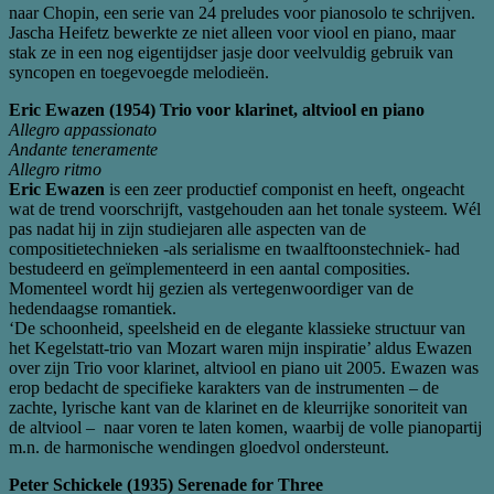
naar Chopin, een serie van 24 preludes voor pianosolo te schrijven.
Jascha Heifetz bewerkte ze niet alleen voor viool en piano, maar
stak ze in een nog eigentijdser jasje door veelvuldig gebruik van
syncopen en toegevoegde melodieën.
Eric Ewazen (1954) Trio voor klarinet, altviool en piano
Allegro appassionato
Andante teneramente
Allegro ritmo
Eric Ewazen
is een zeer productief componist en heeft, ongeacht
wat de trend voorschrijft, vastgehouden aan het tonale systeem. Wél
pas nadat hij in zijn studiejaren alle aspecten van de
compositietechnieken -als serialisme en twaalftoonstechniek- had
bestudeerd en geïmplementeerd in een aantal composities.
Momenteel wordt hij gezien als vertegenwoordiger van de
hedendaagse romantiek.
‘De schoonheid, speelsheid en de elegante klassieke structuur van
het Kegelstatt-trio van Mozart waren mijn inspiratie’ aldus Ewazen
over zijn Trio voor klarinet, altviool en piano uit 2005. Ewazen was
erop bedacht de specifieke karakters van de instrumenten – de
zachte, lyrische kant van de klarinet en de kleurrijke sonoriteit van
de altviool – naar voren te laten komen, waarbij de volle pianopartij
m.n. de harmonische wendingen gloedvol ondersteunt.
Peter Schickele (1935) Serenade for Three