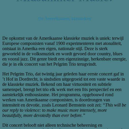
De Amerikaanse klassieken
De opkomst van de Amerikaanse klassieke muziek is uniek: terwijl
Europese componisten vanaf 1900 experimenteren met atonaliteit,
ontstaat in Amerika een eigen, nationale stijl. Deze is sterk
geworteld in de volksmuziek en wordt gevoed door country, blues
en vooral jazz. Dit genre biedt een eigenzinnige, herkenbare energie,
die je in elk concert van het Pelgrim Trio terugvindt.
Het Pelgrim Trio, dat twintig jaar geleden haar eerste concert gaf in
’t Hof in Dordrecht, is sindsdien uitgegroeid tot een vaste waarde in
de klassieke muziek. Bekend om haar virtuositeit en subtiele
samenspel, brengt het trio elk werk met een fris perspectief en een
aanstekelijk enthousiasme. Het programma, opgebouwd rond
werken van Amerikaanse componisten, is doordrongen van
intensiteit en devotie, zoals Leonard Bernstein ooit zei:
“This will be
our reply to violence: to make music more intensely, more
beautifully, more devotedly than ever before.”
Dit concert belooft niet alleen technische beheersing en